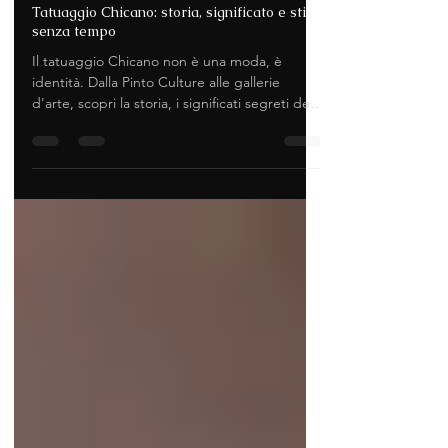
21 gen
Tempo di lettura: 4 min
Tatuaggio Chicano: storia, significato e stile
senza tempo
Il tatuaggio Chicano non è una moda, è
identità. Dalla Pinto Culture alle gallerie
d'arte, scopri la storia, i significati segreti della
Payasa e del Lettering, e come il nostro atelier
a Grosseto trasforma questa eredità in opere
realistiche su misura.