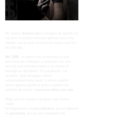
Andrea Seri 50 anni nel mondo dell'arte
Mi chiamo
Andrea Seri
e disegno da quando ho
sei anni: è iniziato tutto per gelosia verso mia
sorella, ma da quel momento la matita non l’ho
più lasciata.
Nel 1988
, un amico che conosceva la mia
passione per il disegno si presentò con una
piccola macchinetta cinese e mi chiese di
tatuargli un diavoletto. Ero perplesso, ma
accettai. Quel tatuaggio venne
sorprendentemente bene, e senza saperlo
avevo appena aperto la porta a quello che
sarebbe diventato il
percorso della mia vita
.
Negli anni ho sempre inseguito ogni forma
d’arte:
ho frequentato il
Liceo Artistico
, poi un diploma
da
geometra
, poi ancora Ingegneria del