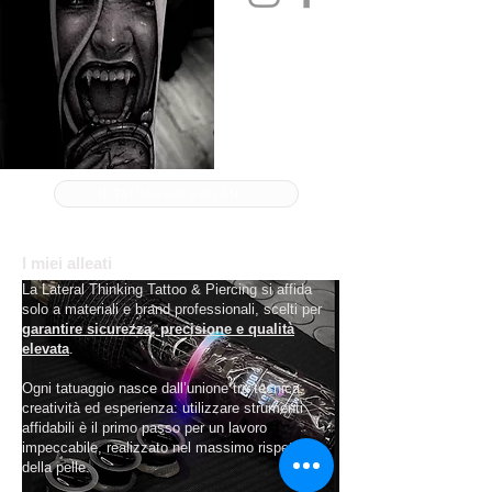
IL TATUAGGIO CHICANO
I miei alleati
La Lateral Thinking Tattoo & Piercing si affida
solo a materiali e brand professionali, scelti per
garantire sicurezza, precisione e qualità
elevata
.
Ogni tatuaggio nasce dall’unione tra tecnica,
creatività ed esperienza: utilizzare strumenti
affidabili è il primo passo per un lavoro
impeccabile, realizzato nel massimo rispetto
della pelle.