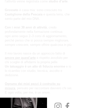
l’attività venne registrata come
studio d’arte
.
Grosseto
è casa mia: sono cresciuto tra
Castiglione della Pescaia
e questa terra, che
sento parte del mio DNA.
Con i miei 38 anni di attività
, credo
profondamente nella formazione continua:
ogni anno seguo 2–3 corsi di aggiornamento,
perché penso che si possa sempre migliorare,
sempre crescere, sempre offrire qualcosa in più.
Il mio lavoro nasce da un approccio fatto di
amore per quest’arte
e rispetto assoluto per
chi sceglie di affidarmi la propria pelle.
Un tatuaggio è un atto di fiducia enorme
e io
lo ricambio con studio, tecnica, ascolto e
dedizione.
Ognuno dei miei pezzi è costruito su
misura
, pensato per raccontare davvero chi sei.
E ogni volta, per me, è un onore.