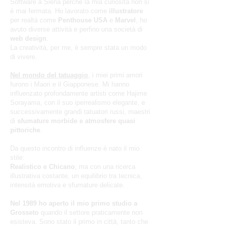
Software a Siena perché la mia curiosità non si
è mai fermata. Ho lavorato come
illustratore
per realtà come
Penthouse USA
e
Marvel
, ho
avuto diverse attività e perfino una società di
web design
.
La creatività, per me, è sempre stata un modo
di vivere.
Nel mondo del tatuaggio
, i miei primi amori
furono i Maori e il Giapponese. Mi hanno
influenzato profondamente artisti come Hajime
Sorayama, con il suo iperrealismo elegante, e
successivamente grandi tatuatori russi, maestri
di
sfumature morbide e atmosfere quasi
pittoriche
.
Da questo incontro di influenze è nato il mio
stile:
Realistico e Chicano
, ma con una ricerca
illustrativa costante, un equilibrio tra tecnica,
intensità emotiva e sfumature delicate.
Nel 1989 ho aperto il mio primo studio a
Grosseto
quando il settore praticamente non
esisteva. Sono stato il primo in città, tanto che